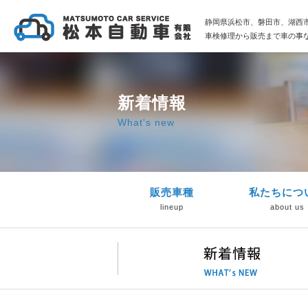
静岡県浜松市、磐田市、湖西
車検修理から販売まで車の事
新着情報
What's new
販売車種
私たちにつ
lineup
about us