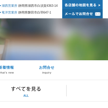
▶湖西営業所
静岡県湖西市白須賀4363-14
▶竜洋営業所
静岡県磐田市白羽647-1
新着情報
お問合せ
what’s new
inquiry