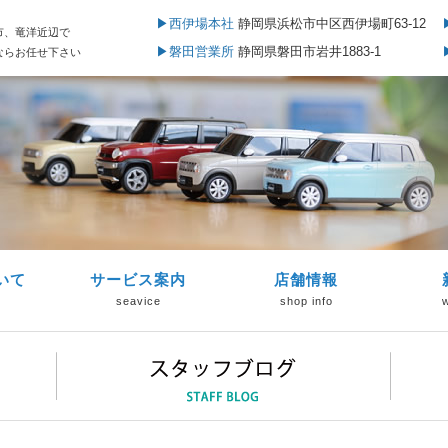
▶西伊場本社
静岡県浜松市中区西伊場町63-12
市、竜洋近辺で
▶磐田営業所
静岡県磐田市岩井1883-1
ならお任せ下さい
いて
サービス案内
店舗情報
seavice
shop info